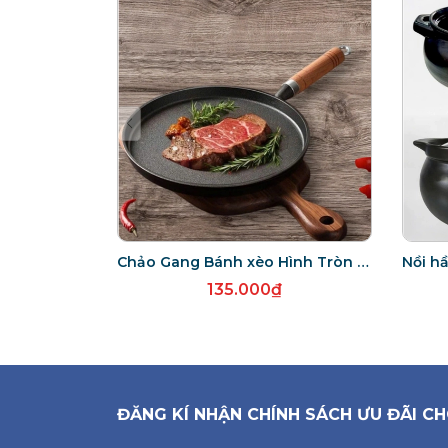
Chảo Gang Bánh xèo Hình Tròn size 20CM - chảo bánh xèo cán gỗ dài
135.000₫
ĐĂNG KÍ NHẬN CHÍNH SÁCH ƯU ĐÃI CH