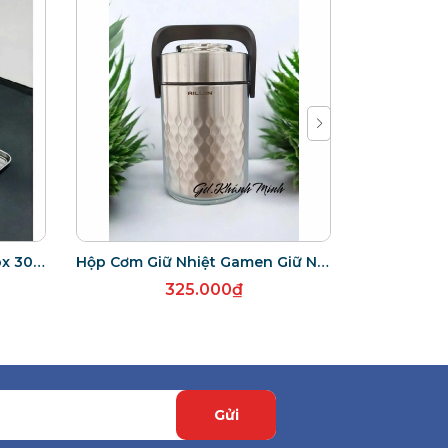
Khay Vĩ Nướng Chữ Nhật Inox 304 Cao Cấp
Hộp Cơm Giữ Nhiệt Gamen Giữ Nhiệt Kim Cương ALIJIN 3 Ngăn Đựng Tiện Dụng
325.000₫
Gửi