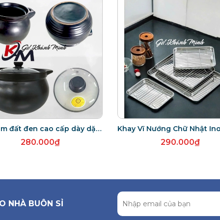
Nồi hầm đất đen cao cấp dày dặn, tiện dụng cho hầm nấu nhừ các món dưỡng sinh -chịu nhiệt 400 độ C
280.000₫
290.000₫
O NHÀ BUÔN SỈ