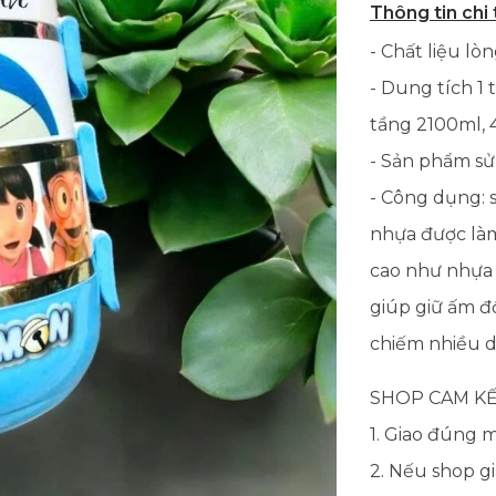
Thông tin chi 
- Chất liệu lò
- Dung tích 1
tầng 2100ml, 
- Sản phẩm sử
- Công dụng: 
nhựa được làm
cao như nhựa
giúp giữ ấm đồ
chiếm nhiều d
SHOP CAM KẾ
1. Giao đúng 
2. Nếu shop g