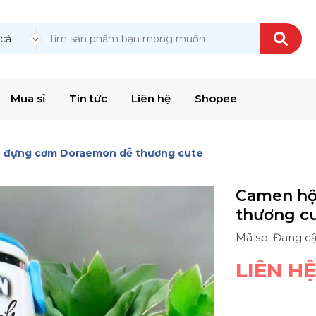
 cả
Mua sỉ
Tin tức
Liên hệ
Shopee
 đựng cơm Doraemon dễ thương cute
Camen hộ
thương c
Mã sp: Đang c
LIÊN H