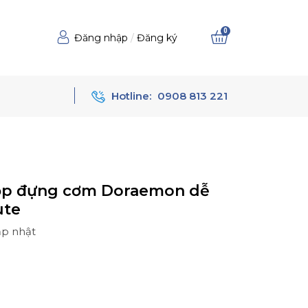
0
Đăng nhập
/
Đăng ký
Hotline:
0908 813 221
p đựng cơm Doraemon dễ
ute
ập nhật
Ệ