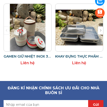
GAMEN GIỮ NHIỆT INOX 304 KÈM TÚI ĐỰNG
KHAY ĐỰNG THỰC PHẨM INOX CÓ NẮP NHỰA TRONG
Liên hệ
Liên hệ
ĐĂNG KÍ NHẬN CHÍNH SÁCH ƯU ĐÃI CHO NHÀ
BUÔN SỈ
Gửi