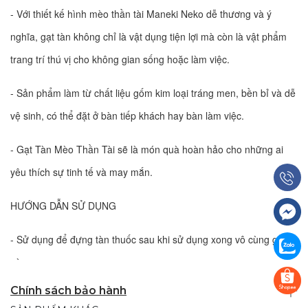
- Với thiết kế hình mèo thần tài Maneki Neko dễ thương và ý
nghĩa, gạt tàn không chỉ là vật dụng tiện lợi mà còn là vật phẩm
trang trí thú vị cho không gian sống hoặc làm việc.
- Sản phẩm làm từ chất liệu gốm kim loại tráng men, bền bỉ và dễ
vệ sinh, có thể đặt ở bàn tiếp khách hay bàn làm việc.
- Gạt Tàn Mèo Thần Tài sẽ là món quà hoàn hảo cho những ai
yêu thích sự tinh tế và may mắn.
HƯỚNG DẪN SỬ DỤNG
- Sử dụng để đựng tàn thuốc sau khi sử dụng xong vô cùng gọn
gàng.
Chính sách bảo hành
- Rửa sạch sau khi sử dụng để duy trì độ sáng bóng và bảo quản