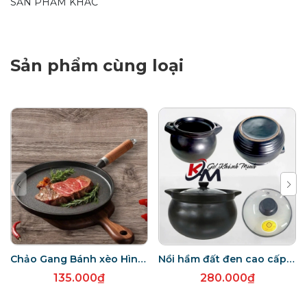
SẢN PHẨM KHÁC
sản phẩm lâu dài.
Sản phẩm cùng loại
Chảo Gang Bánh xèo Hình Tròn size 20CM - chảo bánh xèo cán gỗ dài
Nồi hầm đất đen cao cấp dày dặn, tiện dụng cho hầm nấu nhừ các món dưỡng sinh -chịu nhiệt 400 độ C
135.000₫
280.000₫