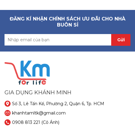
ĐĂNG KÍ NHẬN CHÍNH SÁCH ƯU ĐÃI CHO NHÀ
BUÔN SỈ
Gửi
GIA DỤNG KHÁNH MINH
Số 3, Lê Tấn Kế, Phường 2, Quận 6, Tp. HCM
khanhtamltk@gmail.com
0908 813 221
(Cô Ánh)