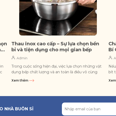
họn
Thau inox cao cấp – Sự lựa chọn bền
Ch
an
bỉ và tiện dụng cho mọi gian bếp
Bí
Nh
Admin
A
ên
Trong cuộc sống hiện đại, việc lựa chọn những vật
Nếu
ặc
dụng bếp chất lượng và an toàn là điều vô cùng
bít 
quan trọng. Một trong...
gan
Xem thêm
Xem
O NHÀ BUÔN SỈ