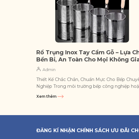
Rổ Trụng Inox Tay Cầm Gỗ – Lựa C
Bền Bỉ, An Toàn Cho Mọi Không Gi
Bếp
Admin
Thiết Kế Chắc Chắn, Chuẩn Mực Cho Bếp Chuy
Nghiệp Trong môi trường bếp công nghiệp ho
các quán ăn có tần suất phục vụ liên...
Xem thêm
ĐĂNG KÍ NHẬN CHÍNH SÁCH ƯU ĐÃI CH