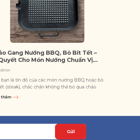
ảo Gang Nướng BBQ, Bò Bít Tết –
 Quyết Cho Món Nướng Chuẩn Vị
à Hàng
dmin
 bạn là tín đồ của các món nướng BBQ hoặc bò
tết (steak), chắc chắn không thể bỏ qua chảo
g nướng chuyên...
 thêm
Gửi