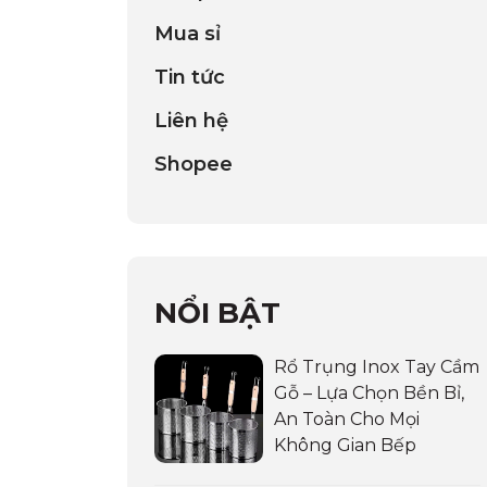
Mua sỉ
Tin tức
Liên hệ
Shopee
NỔI BẬT
Rổ Trụng Inox Tay Cầm
Gỗ – Lựa Chọn Bền Bỉ,
An Toàn Cho Mọi
Không Gian Bếp