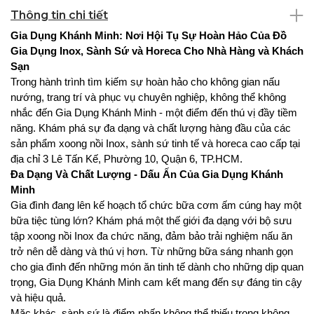
Thông tin chi tiết
Gia Dụng Khánh Minh: Nơi Hội Tụ Sự Hoàn Hảo Của Đồ
Gia Dụng Inox, Sành Sứ và Horeca Cho Nhà Hàng và Khách
Sạn
Trong hành trình tìm kiếm sự hoàn hảo cho không gian nấu
nướng, trang trí và phục vụ chuyên nghiệp, không thể không
nhắc đến Gia Dụng Khánh Minh - một điểm đến thú vị đầy tiềm
năng. Khám phá sự đa dạng và chất lượng hàng đầu của các
sản phẩm xoong nồi Inox, sành sứ tinh tế và horeca cao cấp tại
địa chỉ 3 Lê Tấn Kế, Phường 10, Quận 6, TP.HCM.
Đa Dạng Và Chất Lượng - Dấu Ấn Của Gia Dụng Khánh
Minh
Gia đình đang lên kế hoạch tổ chức bữa cơm ấm cúng hay một
bữa tiệc tùng lớn? Khám phá một thế giới đa dạng với bộ sưu
tập xoong nồi Inox đa chức năng, đảm bảo trải nghiệm nấu ăn
trở nên dễ dàng và thú vị hơn. Từ những bữa sáng nhanh gọn
cho gia đình đến những món ăn tinh tế dành cho những dịp quan
trọng, Gia Dụng Khánh Minh cam kết mang đến sự đáng tin cậy
và hiệu quả.
Mặc khác, sành sứ là điểm nhấn không thể thiếu trong không