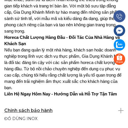
gian tiếp khách và trang trí bàn ăn. Với một bộ sưu tập đẳng
cấp, Gia Dụng Khánh Minh tự hào mang đến những sản phẩm
sành sứ tinh tế, với mẫu mã và kiểu dáng đa dạng, giúp thể hiện
phong cách riêng của bạn và tạo nên không gian trang trọng,
sang trọng.
Horeca Chất Lượng Hàng Đầu - Đối Tác Của Nhà Hàng và
Khách Sạn
Nếu bạn đang quản lý một nhà hàng, khách sạn hoặc doanh
nghiệp trong lĩnh vực dịch vụ thực phẩm, Gia Dụng Khánh Minh
là đối tác đáng tin cậy với các sản phẩm horeca chất lượng
hàng đầu. Từ bộ nồi chảo chuyên nghiệp đến dụng cụ phục vụ
cao cấp, chúng tôi hiểu rằng chất lượng là yếu tố quan trọng để
mang đến trải nghiệm ẩm thực xuất sắc cho khách hàng của
bạn.
Liên Hệ Ngay Hôm Nay - Hướng Dẫn và Hỗ Trợ Tận Tâm
Để đặt hàng hoặc biết thêm thông tin chi tiết về các sản phẩm
tại Gia Dụng Khánh Minh, không ngần ngại gọi ngay đến số
Chính sách bảo hành
hotline: 0908 813 221. Đội ngũ chuyên nghiệp và tận tâm của
ĐỒ DÙNG INOX
chúng tôi sẽ sẵn sàng tư vấn và hỗ trợ bạn trong quá trình chọn
lựa và mua sắm.